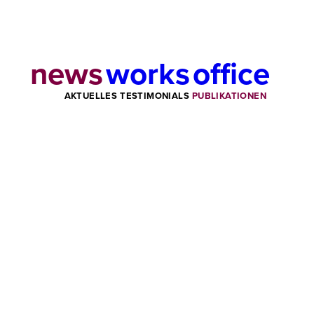
news
works
office
AKTUELLES
TESTIMONIALS
PUBLIKATIONEN
ART
Fachzeitschrift
Fachzeitschrift
Fachzeitschrift
Fachzeitschrift
Fachzeitschrift
Fachzeitschrift
Fachzeitschrift