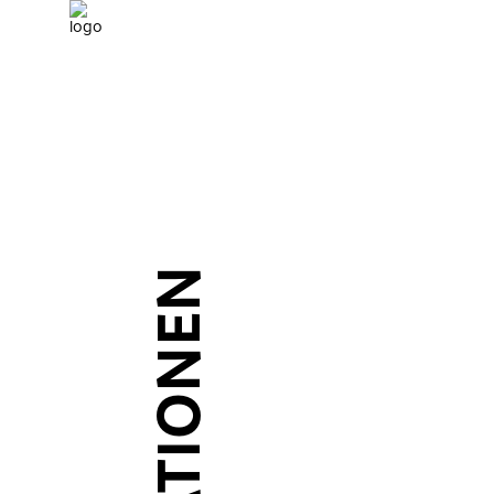
JAHR
VERÖFF
2020
Landscape for
2019
Citylandscape
2020
Landscape for
2021
AERA: Roof Pa
2021
5 Fragen an T
2022
Grüne Revolut
2022
AERA: Roof Pa