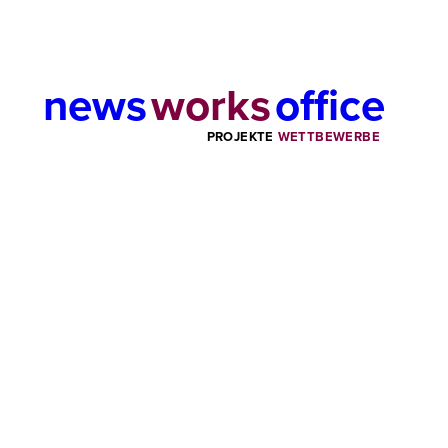
news
works
office
PROJEKTE
WETTBEWERBE